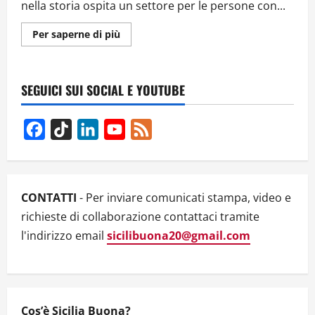
nella storia ospita un settore per le persone con...
Ulteriori
Per saperne di più
informazioni
su
L’OPERA
LIRICA
DIVENTA
SEGUICI SUI SOCIAL E YOUTUBE
INCLUSIVA:
A
TAORMINA
VA
Facebook
TikTok
LinkedIn
YouTube
Feed
IN
SCENA
Channel
LA
TRAVIATA
NEL
LINGUAGGIO
DEI
CONTATTI
- Per inviare comunicati stampa, video e
SEGNI,
ED
richieste di collaborazione contattaci tramite
E’
UN
l'indirizzo email
sicilibuona20@gmail.com
SUCCESSO
Cos’è Sicilia Buona?