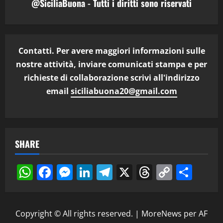
@SiciliaBuona - Tutti i diritti sono riservati
Contatti. Per avere maggiori informazioni sulle
nostre attività, inviare comunicati stampa e per
richieste di collaborazione scrivi all'indirizzo
email
siciliabuona20@gmail.com
SHARE
WhatsApp
Facebook
Messenger
LinkedIn
Telegram
X
Threads
Copy
Cond
Link
Copyright © All rights reserved.
|
MoreNews
per AF