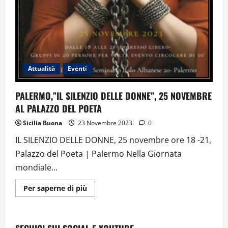
Attualità
Eventi
PALERMO,”IL SILENZIO DELLE DONNE”, 25 NOVEMBRE
AL PALAZZO DEL POETA
Sicilia Buona
23 Novembre 2023
0
IL SILENZIO DELLE DONNE, 25 novembre ore 18 -21,
Palazzo del Poeta | Palermo Nella Giornata
mondiale...
Ulteriori
Per saperne di più
informazioni
su
PALERMO,”IL
SILENZIO
DELLE