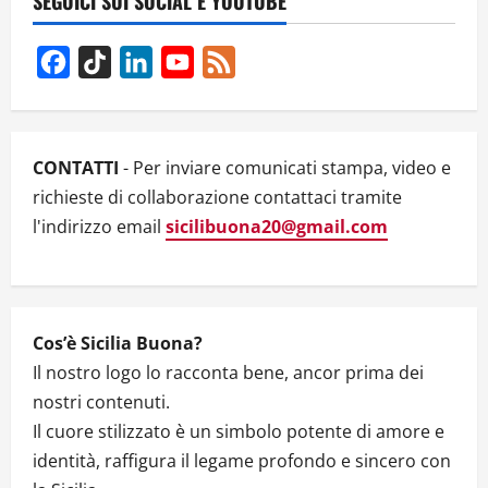
SEGUICI SUI SOCIAL E YOUTUBE
DONNE”,
25
NOVEMBRE
AL
Facebook
TikTok
LinkedIn
YouTube
Feed
PALAZZO
DEL
Channel
POETA
CONTATTI
- Per inviare comunicati stampa, video e
richieste di collaborazione contattaci tramite
l'indirizzo email
sicilibuona20@gmail.com
Cos’è Sicilia Buona?
Il nostro logo lo racconta bene, ancor prima dei
nostri contenuti.
Il cuore stilizzato è un simbolo potente di amore e
identità, raffigura il legame profondo e sincero con