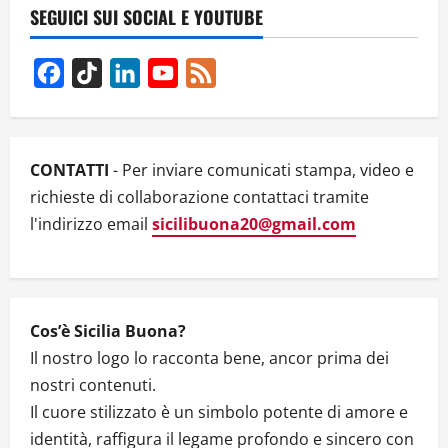
ANILE
SEGUICI SUI SOCIAL E YOUTUBE
E
MARIA
GABRIELLA
GIANNICE
Facebook
TikTok
LinkedIn
YouTube
Feed
IL
PREMIO
Channel
TOMASI
DI
LAMPEDUSA
CONTATTI
- Per inviare comunicati stampa, video e
richieste di collaborazione contattaci tramite
l'indirizzo email
sicilibuona20@gmail.com
Cos’è Sicilia Buona?
Il nostro logo lo racconta bene, ancor prima dei
nostri contenuti.
Il cuore stilizzato è un simbolo potente di amore e
identità, raffigura il legame profondo e sincero con