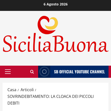
Vai
6 Agosto 2026
al
contenuto
SB OFFICIAL YOUTUBE CHANNEL
Menù
principale
Casa
Articoli
SOVRINDEBITAMENTO: LA CLOACA DEI PICCOLI
DEBITI