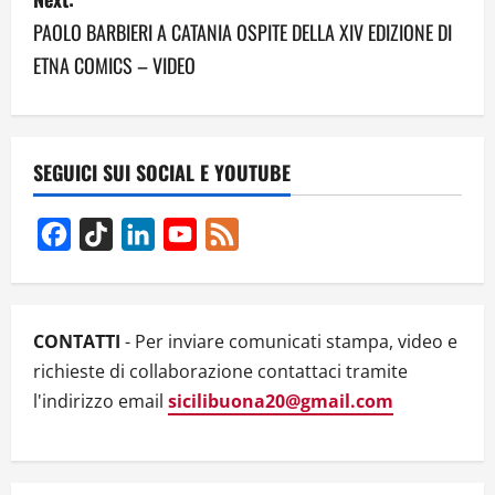
t
PAOLO BARBIERI A CATANIA OSPITE DELLA XIV EDIZIONE DI
n
ETNA COMICS – VIDEO
a
v
SEGUICI SUI SOCIAL E YOUTUBE
i
g
Facebook
TikTok
LinkedIn
YouTube
Feed
Channel
a
t
CONTATTI
- Per inviare comunicati stampa, video e
i
richieste di collaborazione contattaci tramite
l'indirizzo email
sicilibuona20@gmail.com
o
n