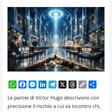
WhatsApp
Facebook
Messenger
LinkedIn
Telegram
X
Threads
Copy
Cond
Link
Le parole di Victor Hugo descrivono con
precisione il rischio a cui va incontro chi,