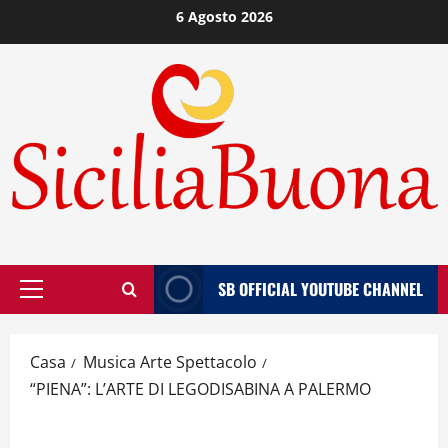
Vai
6 Agosto 2026
al
contenuto
SB OFFICIAL YOUTUBE CHANNEL
Menù
principale
Casa
Musica Arte Spettacolo
“PIENA”: L’ARTE DI LEGODISABINA A PALERMO