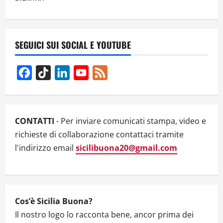
a
v
SEGUICI SUI SOCIAL E YOUTUBE
i
g
Facebook
TikTok
LinkedIn
YouTube
Feed
Channel
a
t
CONTATTI
- Per inviare comunicati stampa, video e
i
richieste di collaborazione contattaci tramite
l'indirizzo email
sicilibuona20@gmail.com
o
n
Cos’è Sicilia Buona?
Il nostro logo lo racconta bene, ancor prima dei