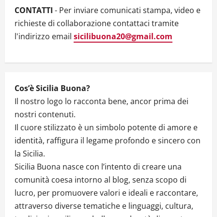
a
CONTATTI
- Per inviare comunicati stampa, video e
t
richieste di collaborazione contattaci tramite
l'indirizzo email
sicilibuona20@gmail.com
i
o
n
Cos’è Sicilia Buona?
Il nostro logo lo racconta bene, ancor prima dei
nostri contenuti.
Il cuore stilizzato è un simbolo potente di amore e
identità, raffigura il legame profondo e sincero con
la Sicilia.
Sicilia Buona nasce con l’intento di creare una
comunità coesa intorno al blog, senza scopo di
lucro, per promuovere valori e ideali e raccontare,
attraverso diverse tematiche e linguaggi, cultura,