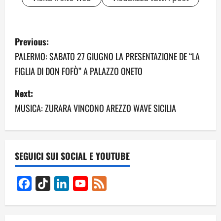
P
Previous:
o
PALERMO: SABATO 27 GIUGNO LA PRESENTAZIONE DE “LA
FIGLIA DI DON FOFÒ” A PALAZZO ONETO
s
Next:
t
MUSICA: ZURARA VINCONO AREZZO WAVE SICILIA
n
a
v
SEGUICI SUI SOCIAL E YOUTUBE
i
Facebook
TikTok
LinkedIn
YouTube
Feed
g
Channel