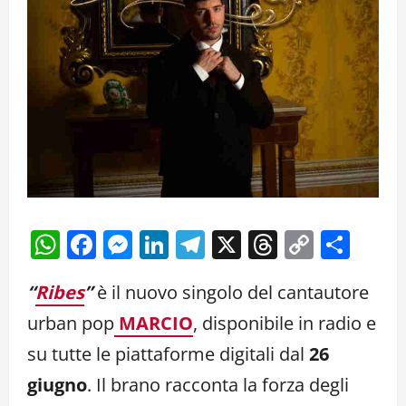
WhatsApp
Facebook
Messenger
LinkedIn
Telegram
X
Threads
Copy
Cond
Link
“
Ribes
”
è il nuovo singolo del cantautore
urban pop
MARCIO
, disponibile in radio e
su tutte le piattaforme digitali dal
26
giugno
. Il brano racconta la forza degli