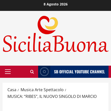
Vai
8 Agosto 2026
al
contenuto
SB OFFICIAL YOUTUBE CHANNEL
Menù
principale
Casa
Musica Arte Spettacolo
MUSICA: “RIBES”, IL NUOVO SINGOLO DI MARCIO