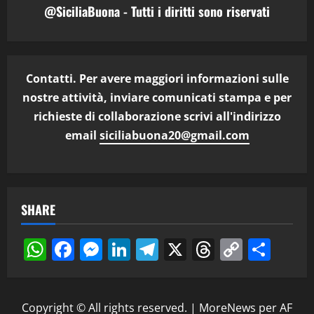
@SiciliaBuona - Tutti i diritti sono riservati
Contatti. Per avere maggiori informazioni sulle
nostre attività, inviare comunicati stampa e per
richieste di collaborazione scrivi all'indirizzo
email
siciliabuona20@gmail.com
SHARE
WhatsApp
Facebook
Messenger
LinkedIn
Telegram
X
Threads
Copy
Cond
Link
Copyright © All rights reserved.
|
MoreNews
per AF