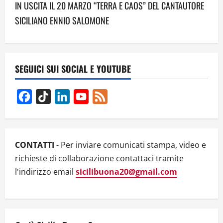
IN USCITA IL 20 MARZO “TERRA E CAOS” DEL CANTAUTORE
n
SICILIANO ENNIO SALOMONE
a
v
SEGUICI SUI SOCIAL E YOUTUBE
i
g
Facebook
TikTok
LinkedIn
YouTube
Feed
Channel
a
t
CONTATTI
- Per inviare comunicati stampa, video e
i
richieste di collaborazione contattaci tramite
l'indirizzo email
sicilibuona20@gmail.com
o
n