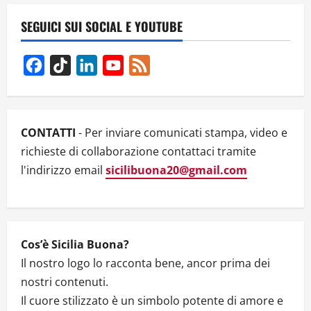
a
v
SEGUICI SUI SOCIAL E YOUTUBE
i
Facebook
TikTok
LinkedIn
YouTube
Feed
g
Channel
a
CONTATTI
- Per inviare comunicati stampa, video e
t
richieste di collaborazione contattaci tramite
l'indirizzo email
sicilibuona20@gmail.com
i
o
n
Cos’è Sicilia Buona?
Il nostro logo lo racconta bene, ancor prima dei
nostri contenuti.
Il cuore stilizzato è un simbolo potente di amore e