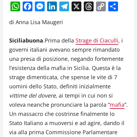
WhatsApp
Facebook
Messenger
LinkedIn
Telegram
X
Threads
Copy
Cond
Link
di Anna Lisa Maugeri
Siciliabuona
.Prima della
Strage di Ciaculli
, i
governi italiani avevano sempre rimandato
una presa di posizione, negando fortemente
l’esistenza della mafia in Sicilia. Questa è la
strage dimenticata, che spense le vite di 7
uomini dello Stato, definiti inizialmente
vittime del dovere
, ai tempi in cui non si
voleva neanche pronunciare la parola “
mafia
”.
Un massacro che costrinse finalmente lo
Stato Italiano a muoversi e ad agire, dando il
via alla prima Commissione Parlamentare