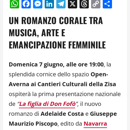
WhatsApp
Facebook
Messenger
LinkedIn
Telegram
X
Threads
Copy
Cond
Link
UN ROMANZO CORALE TRA
MUSICA, ARTE E
EMANCIPAZIONE FEMMINILE
Domenica 7 giugno, alle ore 19:00
, la
splendida cornice dello spazio
Open-
Averna ai Cantieri Culturali della Zisa
ospiterà la prima presentazione nazionale
de
“
La figlia di Don Fofò
”
, il nuovo
romanzo di
Adelaide Costa
e
Giuseppe
Maurizio Piscopo
, edito da
Navarra