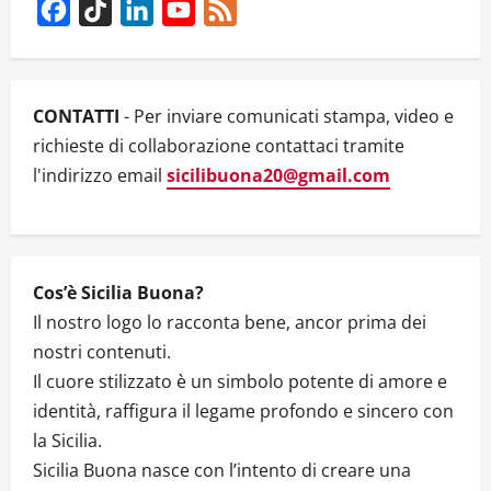
i
Facebook
TikTok
LinkedIn
YouTube
Feed
g
Channel
a
CONTATTI
- Per inviare comunicati stampa, video e
t
richieste di collaborazione contattaci tramite
l'indirizzo email
sicilibuona20@gmail.com
i
o
n
Cos’è Sicilia Buona?
Il nostro logo lo racconta bene, ancor prima dei
nostri contenuti.
Il cuore stilizzato è un simbolo potente di amore e
identità, raffigura il legame profondo e sincero con
la Sicilia.
Sicilia Buona nasce con l’intento di creare una