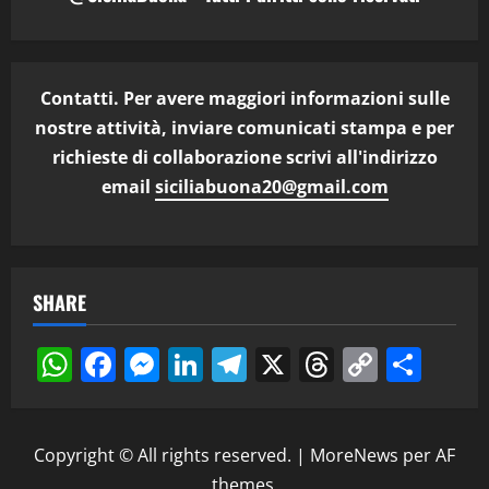
Contatti. Per avere maggiori informazioni sulle
nostre attività, inviare comunicati stampa e per
richieste di collaborazione scrivi all'indirizzo
email
siciliabuona20@gmail.com
SHARE
WhatsApp
Facebook
Messenger
LinkedIn
Telegram
X
Threads
Copy
Cond
Link
Copyright © All rights reserved.
|
MoreNews
per AF
themes.