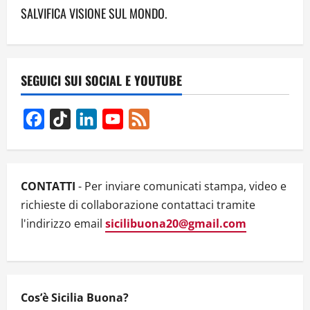
n
SALVIFICA VISIONE SUL MONDO.
a
v
SEGUICI SUI SOCIAL E YOUTUBE
i
g
Facebook
TikTok
LinkedIn
YouTube
Feed
Channel
a
t
CONTATTI
- Per inviare comunicati stampa, video e
i
richieste di collaborazione contattaci tramite
l'indirizzo email
sicilibuona20@gmail.com
o
n
Cos’è Sicilia Buona?