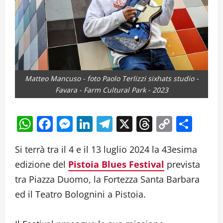
Matteo Mancuso - foto Paolo Terlizzi sixhats studio -
Favara - Farm Cultural Park - 2023
WhatsApp
Facebook
Messenger
LinkedIn
Telegram
X
Threads
Copy
Cond
Link
Si terrà tra il 4 e il 13 luglio 2024 la 43esima
edizione del
Pistoia Blues Festival
prevista
tra Piazza Duomo, la Fortezza Santa Barbara
ed il Teatro Bolognini a Pistoia.