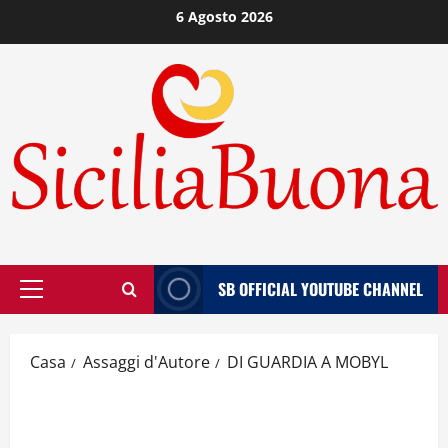
Vai
6 Agosto 2026
al
contenuto
SB OFFICIAL YOUTUBE CHANNEL
Menù
principale
Casa
Assaggi d'Autore
DI GUARDIA A MOBYL