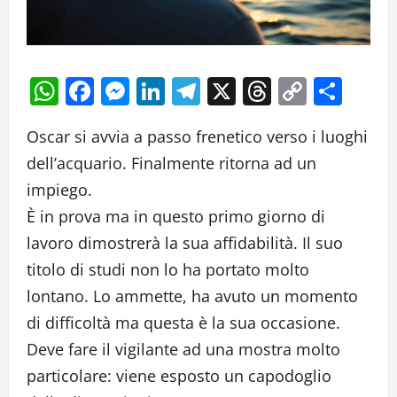
WhatsApp
Facebook
Messenger
LinkedIn
Telegram
X
Threads
Copy
Cond
Link
Oscar si avvia a passo frenetico verso i luoghi
dell’acquario. Finalmente ritorna ad un
impiego.
È in prova ma in questo primo giorno di
lavoro dimostrerà la sua affidabilità. Il suo
titolo di studi non lo ha portato molto
lontano. Lo ammette, ha avuto un momento
di difficoltà ma questa è la sua occasione.
Deve fare il vigilante ad una mostra molto
particolare: viene esposto un capodoglio