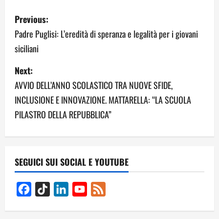
P
Previous:
o
Padre Puglisi: L’eredità di speranza e legalità per i giovani
siciliani
s
Next:
t
AVVIO DELL’ANNO SCOLASTICO TRA NUOVE SFIDE,
n
INCLUSIONE E INNOVAZIONE. MATTARELLA: “LA SCUOLA
a
PILASTRO DELLA REPUBBLICA”
v
i
SEGUICI SUI SOCIAL E YOUTUBE
g
Facebook
TikTok
LinkedIn
YouTube
Feed
a
Channel