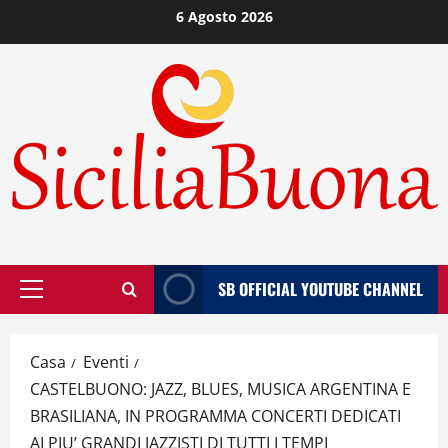
Vai
6 Agosto 2026
al
contenuto
SB OFFICIAL YOUTUBE CHANNEL
Menù
principale
Casa
Eventi
CASTELBUONO: JAZZ, BLUES, MUSICA ARGENTINA E
BRASILIANA, IN PROGRAMMA CONCERTI DEDICATI
AI PIU’ GRANDI JAZZISTI DI TUTTI I TEMPI