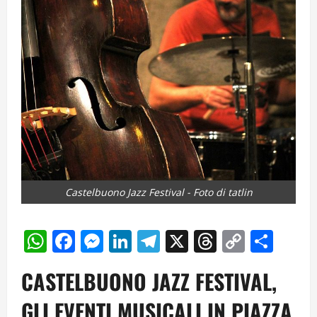
Castelbuono Jazz Festival - Foto di tatlin
WhatsApp
Facebook
Messenger
LinkedIn
Telegram
X
Threads
Copy
Cond
Link
CASTELBUONO JAZZ FESTIVAL,
GLI EVENTI MUSICALI IN PIAZZA