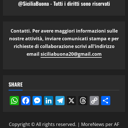
@SiciliaBuona - Tutti i diritti sono riservati
Contatti. Per avere maggiori informazioni sulle
nostre attività, inviare comunicati stampa e per
richieste di collaborazione scrivi all'indirizzo
email
siciliabuona20@gmail.com
SHARE
WhatsApp
Facebook
Messenger
LinkedIn
Telegram
X
Threads
Copy
Cond
Link
Copyright © All rights reserved.
|
MoreNews
per AF