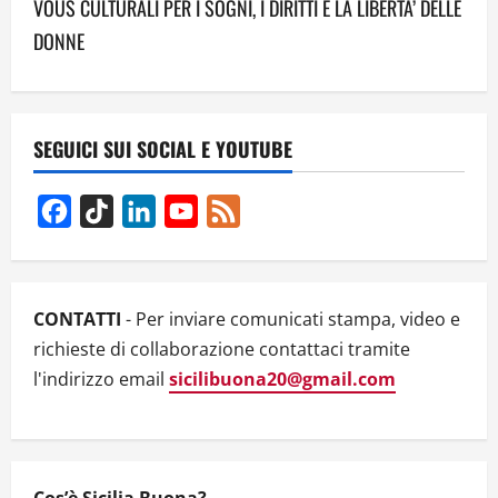
a
VOUS CULTURALI PER I SOGNI, I DIRITTI E LA LIBERTA’ DELLE
DONNE
v
i
g
SEGUICI SUI SOCIAL E YOUTUBE
a
Facebook
TikTok
LinkedIn
YouTube
Feed
t
Channel
i
CONTATTI
- Per inviare comunicati stampa, video e
o
richieste di collaborazione contattaci tramite
n
l'indirizzo email
sicilibuona20@gmail.com
Cos’è Sicilia Buona?