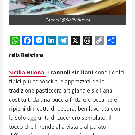
Cannoli @Siciliabuona
WhatsApp
Facebook
Messenger
LinkedIn
Telegram
X
Threads
Copy
Cond
Link
della Redazione
Sicilia Buona
.
I
cannoli siciliani
sono i dolci
tipici più conosciuti e apprezzati della
tradizione pasticcera artigianale siciliana,
costituiti da una buccia fritta e croccante e
ripieni di ricotta di pecora, ben lavorata con
la solo aggiunta di zucchero semolato. Il
tocco che li rende alla vista e al palato