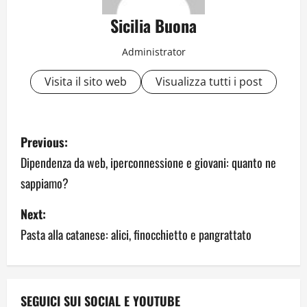
Sicilia Buona
Administrator
Visita il sito web
Visualizza tutti i post
P
Previous:
o
Dipendenza da web, iperconnessione e giovani: quanto ne
sappiamo?
s
Next:
t
Pasta alla catanese: alici, finocchietto e pangrattato
n
a
SEGUICI SUI SOCIAL E YOUTUBE