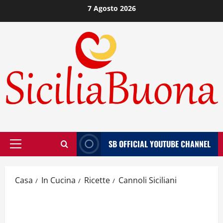
Vai
7 Agosto 2026
al
contenuto
SB OFFICIAL YOUTUBE CHANNEL
Menù
principale
Casa
In Cucina
Ricette
Cannoli Siciliani