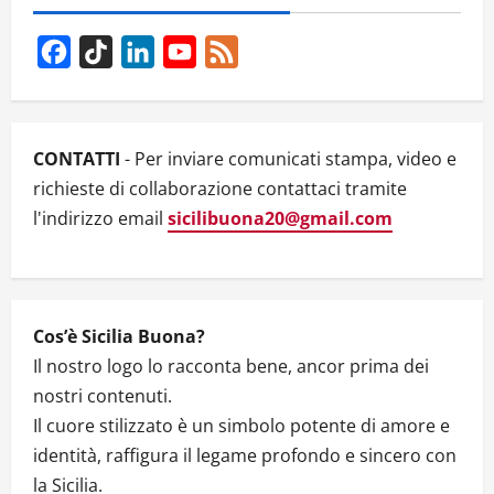
v
i
Facebook
TikTok
LinkedIn
YouTube
Feed
g
Channel
a
CONTATTI
- Per inviare comunicati stampa, video e
t
richieste di collaborazione contattaci tramite
l'indirizzo email
sicilibuona20@gmail.com
i
o
n
Cos’è Sicilia Buona?
Il nostro logo lo racconta bene, ancor prima dei
nostri contenuti.
Il cuore stilizzato è un simbolo potente di amore e
identità, raffigura il legame profondo e sincero con
la Sicilia.