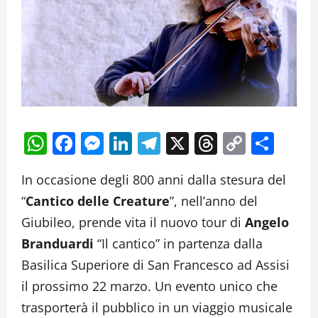
WhatsApp
Facebook
Messenger
LinkedIn
Telegram
X
Threads
Copy
Cond
Link
In occasione degli 800 anni dalla stesura del
“
Cantico delle Creature
”, nell’anno del
Giubileo, prende vita il nuovo tour di
Angelo
Branduardi
“Il cantico” in partenza dalla
Basilica Superiore di San Francesco ad Assisi
il prossimo 22 marzo. Un evento unico che
trasporterà il pubblico in un viaggio musicale