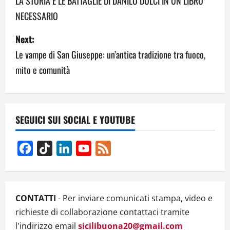
o
LA STORIA E LE BATTAGLIE DI DANILO DOLCI IN UN LIBRO
NECESSARIO
s
Next:
t
Le vampe di San Giuseppe: un’antica tradizione tra fuoco,
n
mito e comunità
a
v
SEGUICI SUI SOCIAL E YOUTUBE
i
g
Facebook
TikTok
LinkedIn
YouTube
Feed
Channel
a
t
CONTATTI
- Per inviare comunicati stampa, video e
i
richieste di collaborazione contattaci tramite
l'indirizzo email
sicilibuona20@gmail.com