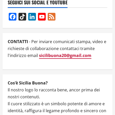
v
SEGUICI SUI SOCIAL E YOUTUBE
i
Facebook
TikTok
LinkedIn
YouTube
Feed
g
Channel
a
CONTATTI
- Per inviare comunicati stampa, video e
t
richieste di collaborazione contattaci tramite
l'indirizzo email
sicilibuona20@gmail.com
i
o
n
Cos’è Sicilia Buona?
Il nostro logo lo racconta bene, ancor prima dei
nostri contenuti.
Il cuore stilizzato è un simbolo potente di amore e
identità, raffigura il legame profondo e sincero con