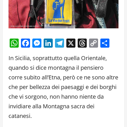
WhatsApp
Facebook
Messenger
LinkedIn
Telegram
X
Threads
Copy
Cond
Link
In Sicilia, soprattutto quella Orientale,
quando si dice montagna il pensiero
corre subito all’Etna, però ce ne sono altre
che per bellezza dei paesaggi e dei borghi
che vi sorgono, non hanno niente da
invidiare alla Montagna sacra dei
catanesi.