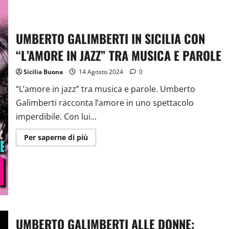
UMBERTO GALIMBERTI IN SICILIA CON
“L’AMORE IN JAZZ” TRA MUSICA E PAROLE
Sicilia Buona
14 Agosto 2024
0
“L’amore in jazz” tra musica e parole. Umberto
Galimberti racconta l’amore in uno spettacolo
imperdibile. Con lui...
Ulteriori
Per saperne di più
informazioni
su
UMBERTO
GALIMBERTI
IN
SICILIA
CON
“L’AMORE
IN
JAZZ”
TRA
UMBERTO GALIMBERTI ALLE DONNE:
MUSICA