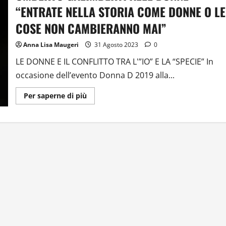
E
“ENTRATE NELLA STORIA COME DONNE O LE
PAROLE
COSE NON CAMBIERANNO MAI”
Anna Lisa Maugeri
31 Agosto 2023
0
LE DONNE E IL CONFLITTO TRA L'”IO” E LA “SPECIE” In
occasione dell’evento Donna D 2019 alla...
Ulteriori
Per saperne di più
informazioni
su
UMBERTO
GALIMBERTI
ALLE
DONNE:
“ENTRATE
NELLA
STORIA
COME
DONNE
O
LE
COSE
NON
CAMBIERANNO
MAI”