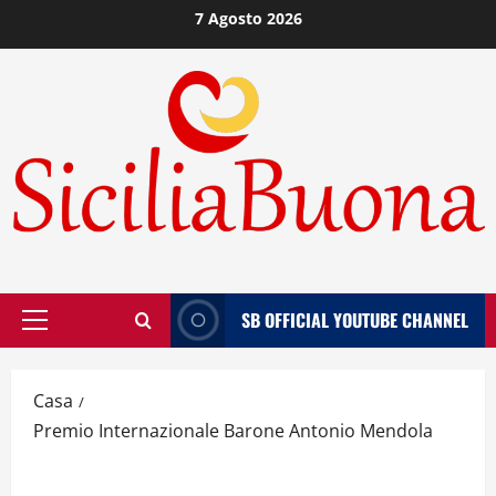
Vai
7 Agosto 2026
al
contenuto
SB OFFICIAL YOUTUBE CHANNEL
Menù
principale
Casa
Premio Internazionale Barone Antonio Mendola