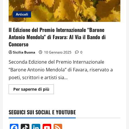
Articoli
II Edizione del Premio Internazionale “Barone
Antonio Mendola” di Favara: Al Via il Bando di
Concorso
Sicilia Buona
10 Gennaio 2025
0
Seconda Edizione del Premio Internazionale
“Barone Antonio Mendola” di Favara, riservato a
poeti, scrittori e artisti sia...
Ulteriori
Per saperne di più
informazioni
su
II
Edizione
del
SEGUICI SUI SOCIAL E YOUTUBE
Premio
Internazionale
“Barone
Antonio
Facebook
TikTok
LinkedIn
YouTube
Feed