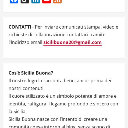
Mendola”
di
Channel
Favara:
Al
Via
il
Bando
CONTATTI
- Per inviare comunicati stampa, video e
di
Concorso
richieste di collaborazione contattaci tramite
l'indirizzo email
sicilibuona20@gmail.com
Cos’è Sicilia Buona?
Il nostro logo lo racconta bene, ancor prima dei
nostri contenuti.
Il cuore stilizzato è un simbolo potente di amore e
identità, raffigura il legame profondo e sincero con
la Sicilia.
Sicilia Buona nasce con l’intento di creare una
comunità coesa intorno al blog, senza scopo di