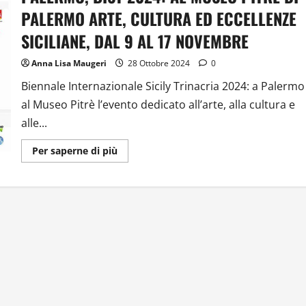
PALERMO ARTE, CULTURA ED ECCELLENZE
SICILIANE, DAL 9 AL 17 NOVEMBRE
Anna Lisa Maugeri
28 Ottobre 2024
0
Biennale Internazionale Sicily Trinacria 2024: a Palermo
al Museo Pitrè l’evento dedicato all’arte, alla cultura e
alle...
Ulteriori
Per saperne di più
informazioni
su
PALERMO,
BIST
2024:
AL
MUSEO
PITRÈ
DI
PALERMO
ARTE,
CULTURA
ED
ECCELLENZE
SICILIANE,
DAL