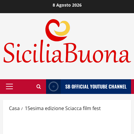
Vai
8 Agosto 2026
al
contenuto
SB OFFICIAL YOUTUBE CHANNEL
Menù
principale
Casa
15esima edizione Sciacca film fest