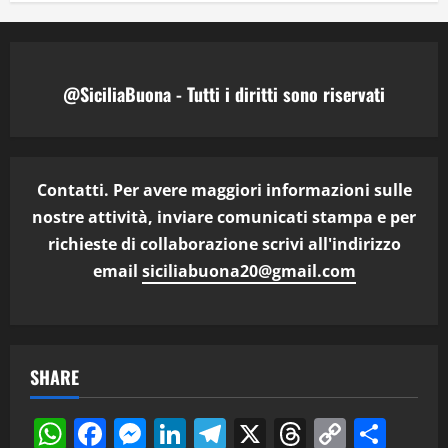
@SiciliaBuona - Tutti i diritti sono riservati
Contatti. Per avere maggiori informazioni sulle
nostre attività, inviare comunicati stampa e per
richieste di collaborazione scrivi all'indirizzo
email
siciliabuona20@gmail.com
SHARE
WhatsApp
Facebook
Messenger
LinkedIn
Telegram
X
Threads
Copy
Cond