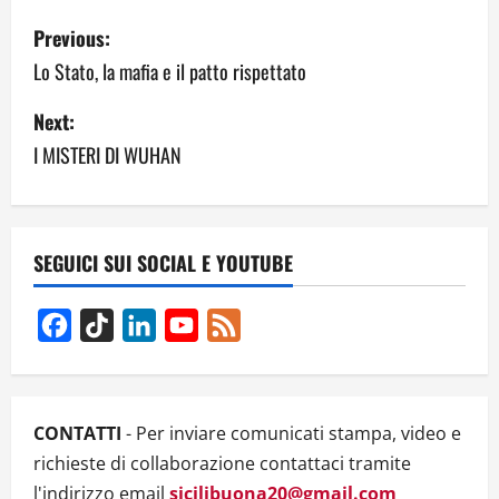
P
Previous:
o
Lo Stato, la mafia e il patto rispettato
s
Next:
I MISTERI DI WUHAN
t
n
a
SEGUICI SUI SOCIAL E YOUTUBE
v
Facebook
TikTok
LinkedIn
YouTube
Feed
i
Channel
g
CONTATTI
- Per inviare comunicati stampa, video e
a
richieste di collaborazione contattaci tramite
t
l'indirizzo email
sicilibuona20@gmail.com