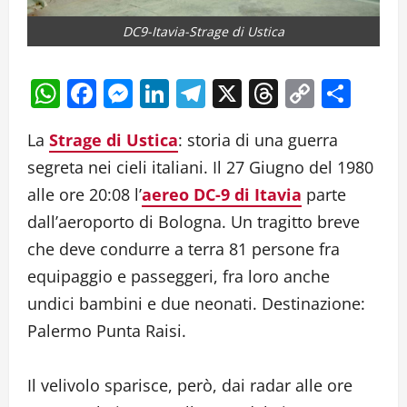
DC9-Itavia-Strage di Ustica
WhatsApp
Facebook
Messenger
LinkedIn
Telegram
X
Threads
Copy
Cond
Link
La
Strage di Ustica
: storia di una guerra
segreta nei cieli italiani. Il 27 Giugno del 1980
alle ore 20:08 l’
aereo DC-9 di Itavia
parte
dall’aeroporto di Bologna. Un tragitto breve
che deve condurre a terra 81 persone fra
equipaggio e passeggeri, fra loro anche
undici bambini e due neonati. Destinazione:
Palermo Punta Raisi.
Il velivolo sparisce, però, dai radar alle ore