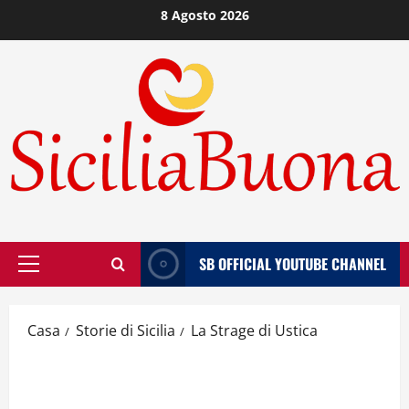
Vai
8 Agosto 2026
al
contenuto
SB OFFICIAL YOUTUBE CHANNEL
Menù
principale
Casa
Storie di Sicilia
La Strage di Ustica