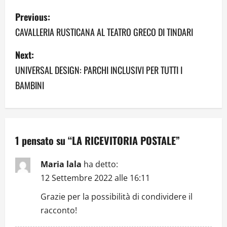
P
Previous:
o
CAVALLERIA RUSTICANA AL TEATRO GRECO DI TINDARI
s
Next:
UNIVERSAL DESIGN: PARCHI INCLUSIVI PER TUTTI I
t
BAMBINI
n
a
v
1 pensato su “
LA RICEVITORIA POSTALE
”
i
Maria lala
ha detto:
g
12 Settembre 2022 alle 16:11
Grazie per la possibilità di condividere il
a
racconto!
t