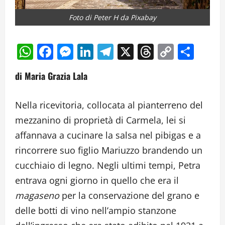
Foto di Peter H da Pixabay
WhatsApp
Facebook
Messenger
LinkedIn
Telegram
X
Threads
Copy
Cond
Link
di Maria Grazia Lala
Nella ricevitoria, collocata al pianterreno del
mezzanino di proprietà di Carmela, lei si
affannava a cucinare la salsa nel pibigas e a
rincorrere suo figlio Mariuzzo brandendo un
cucchiaio di legno. Negli ultimi tempi, Petra
entrava ogni giorno in quello che era il
magaseno
per la conservazione del grano e
delle botti di vino nell’ampio stanzone