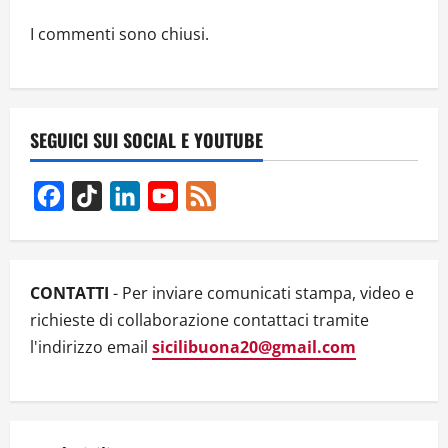
i
I commenti sono chiusi.
o
n
SEGUICI SUI SOCIAL E YOUTUBE
Facebook
TikTok
LinkedIn
YouTube
Feed
Channel
CONTATTI
- Per inviare comunicati stampa, video e
richieste di collaborazione contattaci tramite
l'indirizzo email
sicilibuona20@gmail.com