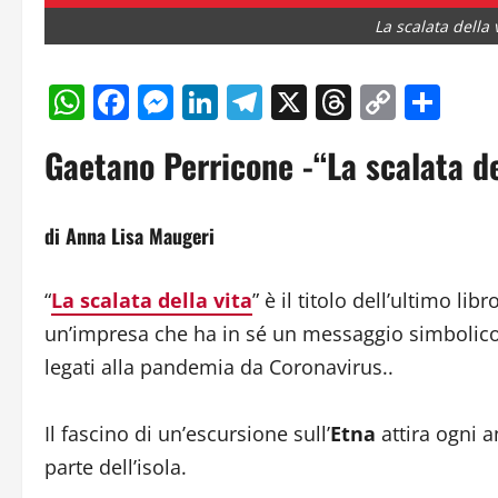
La scalata della
WhatsApp
Facebook
Messenger
LinkedIn
Telegram
X
Threads
Copy
Con
Link
Gaetano Perricone -“La scalata de
di Anna Lisa Maugeri
“
La scalata della vita
” è il titolo dell’ultimo libr
un’impresa che ha in sé un messaggio simbolico f
legati alla pandemia da Coronavirus..
Il fascino di un’escursione sull’
Etna
attira ogni an
parte dell’isola.