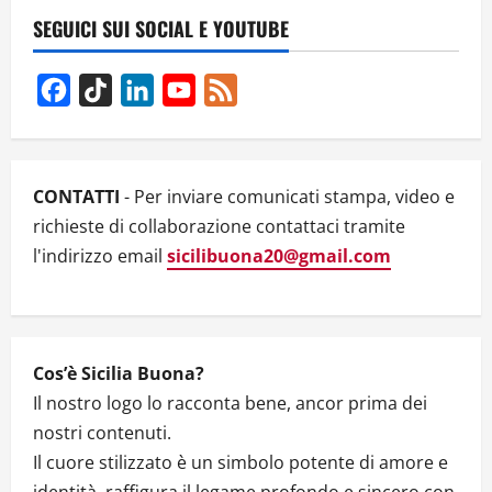
v
SEGUICI SUI SOCIAL E YOUTUBE
i
g
Facebook
TikTok
LinkedIn
YouTube
Feed
Channel
a
t
CONTATTI
- Per inviare comunicati stampa, video e
i
richieste di collaborazione contattaci tramite
l'indirizzo email
sicilibuona20@gmail.com
o
n
Cos’è Sicilia Buona?
Il nostro logo lo racconta bene, ancor prima dei
nostri contenuti.
Il cuore stilizzato è un simbolo potente di amore e
identità, raffigura il legame profondo e sincero con