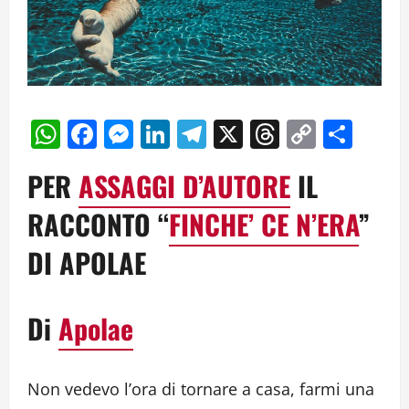
WhatsApp
Facebook
Messenger
LinkedIn
Telegram
X
Threads
Copy
Cond
Link
PER
ASSAGGI D’AUTORE
IL
RACCONTO “
FINCHE’ CE N’ERA
”
DI APOLAE
Di
Apolae
Non vedevo l’ora di tornare a casa, farmi una