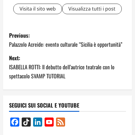
Visita il sito web
Visualizza tutti i post
P
Previous:
o
Palazzolo Acreide: evento culturale “Sicilia è opportunità”
s
Next:
ISABELLA ROTTI: Il debutto dell’autrice teatrale con lo
t
spettacolo SVAMP TUTORIAL
n
a
v
SEGUICI SUI SOCIAL E YOUTUBE
i
Facebook
TikTok
LinkedIn
YouTube
Feed
g
Channel