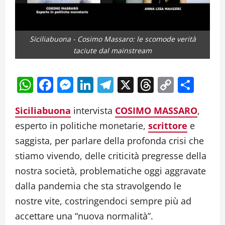
Siciliabuona - Cosimo Massaro: le scomode verità
taciute dal mainstream
WhatsApp
Facebook
Messenger
LinkedIn
Telegram
X
Threads
Copy
Cond
Link
Siciliabuona
intervista
COSIMO MASSARO
,
esperto in politiche monetarie,
scrittore
e
saggista, per parlare della profonda crisi che
stiamo vivendo, delle criticità pregresse della
nostra società, problematiche oggi aggravate
dalla pandemia che sta stravolgendo le
nostre vite, costringendoci sempre più ad
accettare una “nuova normalità”.