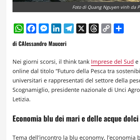
Foto di Quang Nguyen vinh da P
WhatsApp
Facebook
Messenger
LinkedIn
Telegram
X
Threads
Copy
Con
Link
di CAlessandro Mauceri
Nei giorni scorsi, il think tank
Imprese del Sud
e
online dal titolo “Futuro della Pesca tra sostenibil
universitari e rappresentati del settore della pes
Scognamiglio, presidente nazionale di Unci Agro
Letizia.
Economia blu dei mari e delle acque dolci
Tema dell’incontro la blu economy, l’economia bl