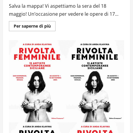
Salva la mappa! Vi aspettiamo la sera del 18
maggio! Un’occasione per vedere le opere di 17...
Ulteriori
Per saperne di più
informazioni
su
TRAPANI
GALLERY
NIGHT.
L’EVENTO
PER
SCOPRIRE
L’ARTE
CONTEMPORANEA
–
INTERVISTA
AD
ANDA
KLAVINA
–
VIDEO