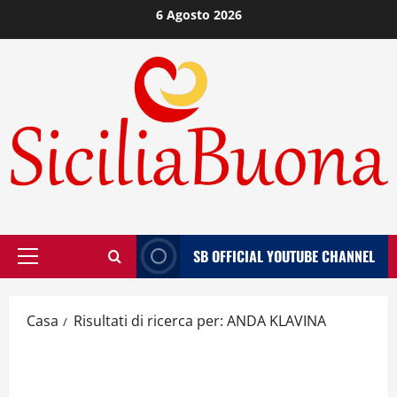
Vai
6 Agosto 2026
al
contenuto
SB OFFICIAL YOUTUBE CHANNEL
Menù
principale
Casa
Risultati di ricerca per: ANDA KLAVINA