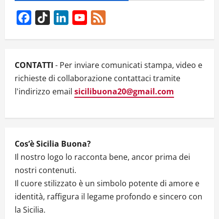
FEMMINILE
NELL’ARTE
SICILIANA
Facebook
TikTok
LinkedIn
YouTube
Feed
CONTEMPORANEA
–
Channel
VIDEO
CONTATTI
- Per inviare comunicati stampa, video e
richieste di collaborazione contattaci tramite
l'indirizzo email
sicilibuona20@gmail.com
Cos’è Sicilia Buona?
Il nostro logo lo racconta bene, ancor prima dei
nostri contenuti.
Il cuore stilizzato è un simbolo potente di amore e
identità, raffigura il legame profondo e sincero con
la Sicilia.