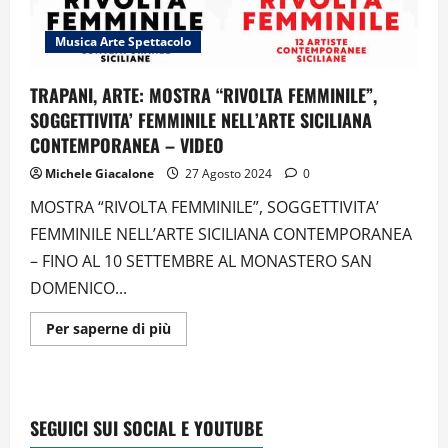
Musica Arte Spettacolo
TRAPANI, ARTE: MOSTRA “RIVOLTA FEMMINILE”,
SOGGETTIVITA’ FEMMINILE NELL’ARTE SICILIANA
CONTEMPORANEA – VIDEO
Michele Giacalone
27 Agosto 2024
0
MOSTRA “RIVOLTA FEMMINILE”, SOGGETTIVITA’
FEMMINILE NELL’ARTE SICILIANA CONTEMPORANEA
– FINO AL 10 SETTEMBRE AL MONASTERO SAN
DOMENICO...
Ulteriori
Per saperne di più
informazioni
su
TRAPANI,
ARTE:
MOSTRA
“RIVOLTA
SEGUICI SUI SOCIAL E YOUTUBE
FEMMINILE”,
SOGGETTIVITA’